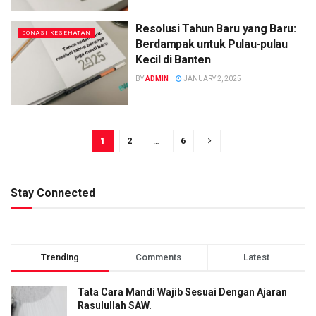
Resolusi Tahun Baru yang Baru:
DONASI KESEHATAN
Berdampak untuk Pulau-pulau
Kecil di Banten
BY
ADMIN
JANUARY 2, 2025
1
2
…
6
Stay Connected
Trending
Comments
Latest
Tata Cara Mandi Wajib Sesuai Dengan Ajaran
Rasulullah SAW.