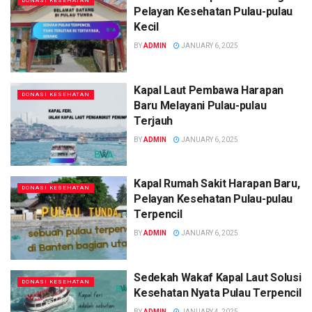
DONASI KESEHATAN
Pelayan Kesehatan Pulau-pulau
Kecil
BY
ADMIN
JANUARY 6, 2025
Kapal Laut Pembawa Harapan
DONASI KESEHATAN
Baru Melayani Pulau-pulau
Terjauh
BY
ADMIN
JANUARY 6, 2025
Kapal Rumah Sakit Harapan Baru,
DONASI KESEHATAN
Pelayan Kesehatan Pulau-pulau
Terpencil
BY
ADMIN
JANUARY 6, 2025
Sedekah Wakaf Kapal Laut Solusi
DONASI KESEHATAN
Kesehatan Nyata Pulau Terpencil
BY
ADMIN
JANUARY 4, 2025