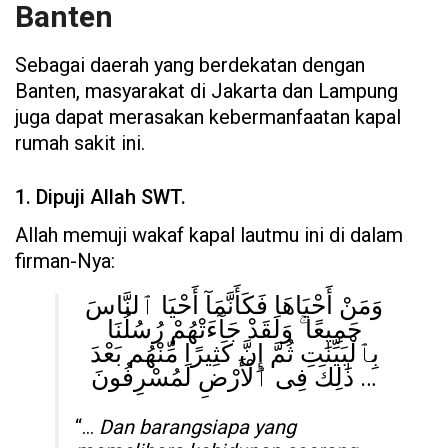
Banten
Sebagai daerah yang berdekatan dengan
Banten, masyarakat di Jakarta dan Lampung
juga dapat merasakan kebermanfaatan kapal
rumah sakit ini.
1. Dipuji Allah SWT.
Allah memuji wakaf kapal lautmu ini di dalam
firman-Nya:
وَمَنْ أَحْيَاهَا فَكَأَنَّمَآ أَحْيَا ٱلنَّاسَ
جَمِيعًا ۚ وَلَقَدْ جَآءَتْهُمْ رُسُلُنَا
بِٱلْبَيِّنَٰتِ ثُمَّ إِنَّ كَثِيرًا مِّنْهُم بَعْدَ
ذَٰلِكَ فِى ٱلْأَرْضِ لَمُسْرِفُونَ …
“…
Dan barangsiapa yang