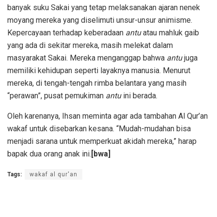
banyak suku Sakai yang tetap melaksanakan ajaran nenek
moyang mereka yang diselimuti unsur-unsur animisme.
Kepercayaan terhadap keberadaan
ant
u
atau mahluk gaib
yang ada di sekitar mereka, masih melekat dalam
masyarakat Sakai. Mereka menganggap bahwa
antu
juga
memiliki kehidupan seperti layaknya manusia. Menurut
mereka, di tengah-tengah rimba belantara yang masih
“perawan”, pusat pemukiman
antu
ini berada.
Oleh karenanya, Ihsan meminta agar ada tambahan Al Qur’an
wakaf untuk disebarkan kesana. “Mudah-mudahan bisa
menjadi sarana untuk memperkuat akidah mereka,” harap
bapak dua orang anak ini.
[bwa]
Tags:
wakaf al qur'an