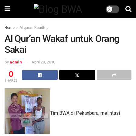
Home
Al quran Roadtrip
Al Qur’an Wakaf untuk Orang
Sakai
by
admin
April 29, 2010
0
SHARES
Tim BWA di Pekanbaru, melintasi