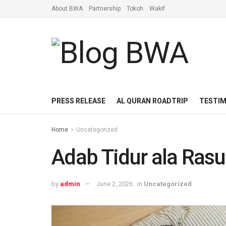
About BWA
Partnership
Tokoh
Wakif
PRESS RELEASE
AL QURAN ROADTRIP
TESTIM
Home
Uncategorized
Adab Tidur ala Rasu
by
admin
June 2, 2026
in
Uncategorized