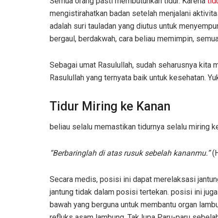
Semua orang pasti membutuhkan tidur. Karena
tid
mengistirahatkan badan setelah menjalani aktivitas
adalah suri tauladan yang diutus untuk menyempurn
bergaul, berdakwah, cara beliau memimpin, semua
Sebagai umat Rasulullah, sudah seharusnya kita me
Rasulullah yang ternyata baik untuk kesehatan. Yu
Tidur Miring ke Kanan
beliau selalu memastikan tidurnya selalu miring
“Berbaringlah di atas rusuk sebelah kananmu.”
(H
Secara medis, posisi ini dapat merelaksasi jantun
jantung tidak dalam posisi tertekan. posisi ini 
bawah yang berguna untuk membantu organ lambun
refluks asam lambung. Tak lupa Paru-paru sebelah 