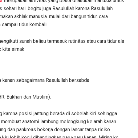
ur
merupakan aktivitas yang biasa dilakukan manusia untuk
 sehari hari. begitu juga Rasulullah karena Rasulullah
akan akhlak manusia. mulai dari bangun tidur, cara
 sampai tidur kembali.
ngikuti sunah beliau termasuk rutinitas atau cara tidur ala
k kita simak
 ke kanan sebagaimana Rasulullah bersabda
R. Bukhari dan Muslim).
g karena posisi jantung berada di sebelah kiri sehingga
juga membuat anatomi lambung melengkung ke arah kanan
g dan pankreas bekerja dengan lancar tanpa risiko
kiri lebih kecil dibandingkan paru-paru kanan. Miring ke