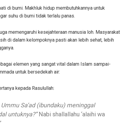
mati di bumi. Makhluk hidup membutuhkannya untuk
ar suhu di bumi tidak terlalu panas.
r juga memengaruhi kesejahteraan manusia loh. Masyarakat
h di dalam kelompoknya pasti akan lebih sehat, lebih
gganya.
ebagai elemen yang sangat vital dalam Islam sampai-
ammada untuk bersedekah air:
bertanya kepada Rasulullah:
a Ummu Sa’ad (ibundaku) meninggal
dal untuknya?”
Nabi shallallahu ‘alaihi wa
”