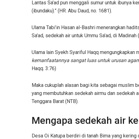
Lantas Sa’ad pun menggali sumur untuk ibunya k
(ibundaku).” (HR. Abu Daud, no. 1681).
Ulama Tabi’in Hasan al-Bashri menerangkan hadits
Sa’ad, sedekah air untuk Ummu Sa’ad, di Madinah
Ulama lain Syekh Syariful Haqq mengungkapkan me
kemanfaatannya sangat luas untuk urusan agam
Haqq. 3:76)
Maka cukuplah alasan bagi kita sebagai muslim b
yang membutuhkan sedekah airmu dan sedekah air
Tenggara Barat (NTB).
Mengapa sedekah air ke
Desa Oi Katupa berdiri di tanah Bima yang kerin