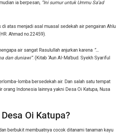
emudian ia berpesan,
“Ini sumur untuk Ummu Sa’ad
 di atas menjadi asal muasal sedekah air pengairan Ahlu
 (HR. Ahmad no.22459).
ngapa air sangat Rasulullah anjurkan karena
“…
a dan duniawi”
. (Kitab ‘Aun Al-Ma’bud. Syekh Syariful
erlomba-lomba bersedekah air. Dan salah satu tempat
 orang Indonesia lainnya yakni Desa Oi Katupa, Nusa
 Desa Oi Katupa?
g dan berbukit membuatnya cocok ditanami tanaman kayu