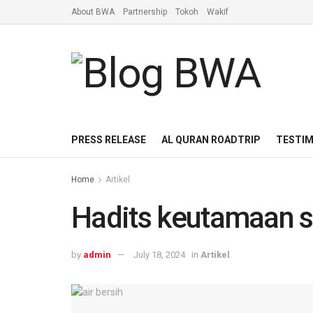
About BWA
Partnership
Tokoh
Wakif
PRESS RELEASE
AL QURAN ROADTRIP
TESTIM
Home
Artikel
Hadits keutamaan s
by
admin
July 18, 2024
in
Artikel