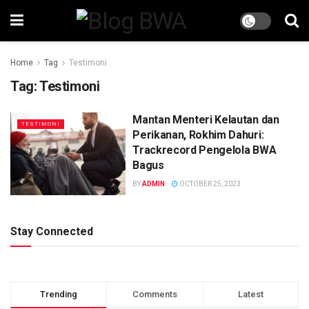
Home
Tag
Testimoni
Tag:
Testimoni
Mantan Menteri Kelautan dan
TESTIMONI
Perikanan, Rokhim Dahuri:
Trackrecord Pengelola BWA
Bagus
BY
ADMIN
OCTOBER 25, 2023
Stay Connected
Trending
Comments
Latest