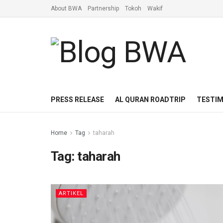
About BWA
Partnership
Tokoh
Wakif
PRESS RELEASE
AL QURAN ROADTRIP
TESTIM
Home
Tag
taharah
Tag:
taharah
ARTIKEL