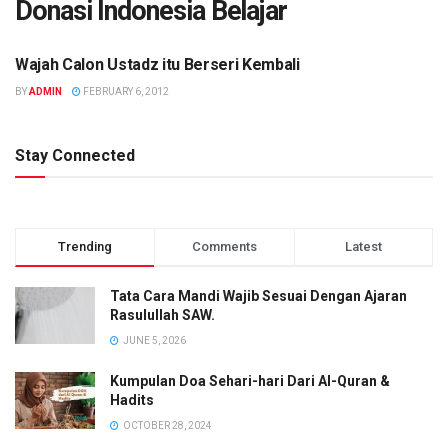
Donasi Indonesia Belajar
Wajah Calon Ustadz itu Berseri Kembali
DONASI INDONESIA BELAJAR
BY
ADMIN
FEBRUARY 6, 2012
Stay Connected
Trending
Comments
Latest
Tata Cara Mandi Wajib Sesuai Dengan Ajaran
Rasulullah SAW.
JUNE 5, 2026
Kumpulan Doa Sehari-hari Dari Al-Quran &
Hadits
OCTOBER 28, 2024