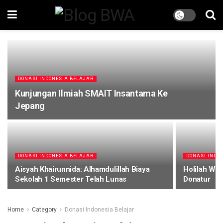
DONASI INDONESIA BELAJAR
Kunjungan Ilmiah SMAIT Insantama Ke
Jepang
DONASI INDONESIA BELAJAR
DONASI INDO
Aisyah Khairunnida: Alhamdulillah Biaya
Holilah Wul
Sekolah 1 Semester Telah Lunas
Donatur
Home
Category
Donasi Indonesia Belajar