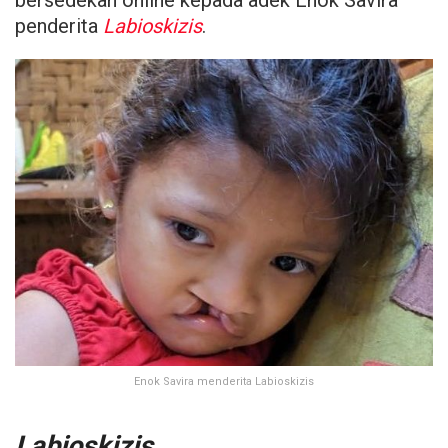
penderita
Labioskizis
.
Enok Savira menderita Labioskizis
Labioskizis